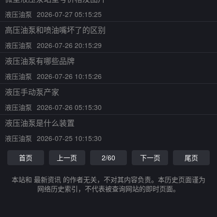
液压油泵
2026-07-27 05:15:25
高压油泵和喷油嘴坏了的区别
液压油泵
2026-07-26 20:15:29
液压油泵有哪些品牌
液压油泵
2026-07-26 10:15:26
液压手动泵产家
液压油泵
2026-07-26 05:15:30
液压油泵是什么装置
液压油泵
2026-07-25 10:15:30
首页
上一页
2/60
下一页
尾页
本站和 最新资讯 的作者无关，不对其内容负责。本历史页面谨为
网络历史索引，不代表被查询网站的即时页面。